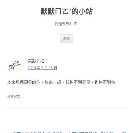
默默ㄇㄛˋ的小站
我是默默ㄇㄛˋ
跳至主要內容
選單
默默ㄇㄛˋ
2018 年 7 月 15 日
本來想摘顆星給你，後來一想，我夠不到星星，也夠不到你
發佈留言