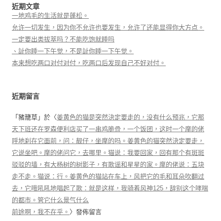
近期文章
一地鸡毛的生活就是蓬松。
允许一切发生，因为你不允许也要发生，允许了还能显得你大方点。
一定要出类拔萃吗？不能吃饱就睡吗
、訨你睡一下午觉，不是訨你睡一下午觉。
本来想吃两口对付对付，吃两口后发现自己不好对付。
近期留言
「
豬籠草
」於〈
姜黄色的猫是突然決定要走的，没有什么预兆，它那
天下班还在罗森便利店买了一串鸡脆骨，一个饭团，这时一个摩的佬
呼地刹在它面前，问：靓仔，坐摩的吗。姜黄色的猫突然決定要走，
它说坐吧。摩的佬问它，去哪里。猫说：我要回家，回有那个有斑斑
驳驳的墙，有大杨树的树影子，有歌谣和星星的家。摩的佬说：五块
走不走。猫说：行。姜黄色的猫站在车上，风把它的毛和耳朵吹翻过
去，它哦吼吼地唱起了歌：就是这样，我骑着风神125，辞别这个哮喘
的都市。管它什么景气什么
前途啊，我不在乎。
〉發佈留言