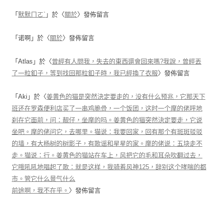
「
默默ㄇㄛˋ
」於〈
關於
〉發佈留言
「
诺啊
」於〈
關於
〉發佈留言
「
Atlas
」於〈
曾經有人問我，失去的東西還會回來嗎?我說，曾經丟
了一粒釦子，等到找回那粒釦子時，我已經換了衣服
〉發佈留言
「
Aki
」於〈
姜黄色的猫是突然決定要走的，没有什么预兆，它那天下
班还在罗森便利店买了一串鸡脆骨，一个饭团，这时一个摩的佬呼地
刹在它面前，问：靓仔，坐摩的吗。姜黄色的猫突然決定要走，它说
坐吧。摩的佬问它，去哪里。猫说：我要回家，回有那个有斑斑驳驳
的墙，有大杨树的树影子，有歌谣和星星的家。摩的佬说：五块走不
走。猫说：行。姜黄色的猫站在车上，风把它的毛和耳朵吹翻过去，
它哦吼吼地唱起了歌：就是这样，我骑着风神125，辞别这个哮喘的都
市。管它什么景气什么
前途啊，我不在乎。
〉發佈留言