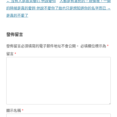
文章導覽
←
沒有人是故意變心 他說愛你
人都是有貪慾的，就像我，一開
的時候是真的愛妳 他說不愛你了
始也只是想知道你的名字而已
→
是真的不愛了
發佈留言
發佈留言必須填寫的電子郵件地址不會公開。
必填欄位標示為
*
留言
*
顯示名稱
*