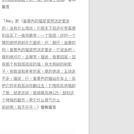
留言
「
Aki
」於〈
姜黄色的猫是突然決定要走
的，没有什么预兆，它那天下班还在罗森便
利店买了一串鸡脆骨，一个饭团，这时一个
摩的佬呼地刹在它面前，问：靓仔，坐摩的
吗。姜黄色的猫突然決定要走，它说坐吧。
摩的佬问它，去哪里。猫说：我要回家，回
有那个有斑斑驳驳的墙，有大杨树的树影
子，有歌谣和星星的家。摩的佬说：五块走
不走。猫说：行。姜黄色的猫站在车上，风
把它的毛和耳朵吹翻过去，它哦吼吼地唱起
了歌：就是这样，我骑着风神125，辞别这
个哮喘的都市。管它什么景气什么
前途啊，我不在乎。
〉發佈留言