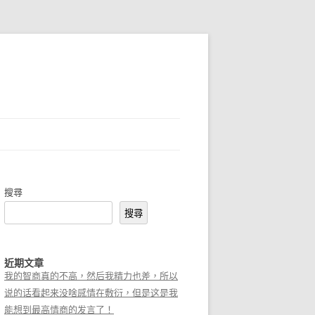
搜尋
搜尋
近期文章
我的智商真的不高，然后我精力也差，所以
说的话看起来没啥感情在敷衍，但是这是我
能想到最高情商的发言了！