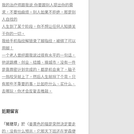
我的治疗师跟我说:你要跟别人提出你的需
求，不要怕麻烦。别人如果不拒绝，那是别
人自找的
人生到了某个阶段，你不想让任何人知道关
于你的一切。
我给手机指纹解锁录了脚指纹，被绑了可以
用脚！
一个老人曾经跟我说过很有水平的一句话，
他说跳槽、创业、结婚、换城市，没有一件
是靠周密计划完成的，都是机会来了，脑子
一热咬牙就上了，然后人生就拐了个弯。只
有那些不重要的事，比如吃什么、买什么、
去哪玩，你才会反复去推敲。
近期留言
「
豬籠草
」於〈
姜黄色的猫是突然決定要走
的，没有什么预兆，它那天下班还在罗森便