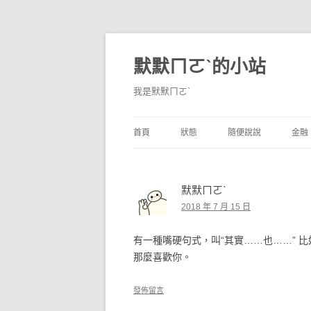
默默ㄇㄛˋ的小站
我是默默ㄇㄛˋ
首頁
狀態
隨便說說
金融
碎碎念
不算技巧
香
默默ㄇㄛˋ
獨白
券
2018 年 7 月 15 日
說說
內
有一種嘴硬句式，叫“其實……也……” 
境
那麼喜歡你。
支
發佈留言