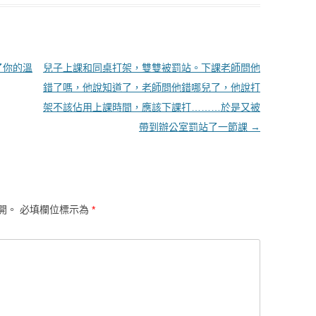
了你的溫
兒子上課和同桌打架，雙雙被罰站。下課老師問他
錯了嗎，他說知道了，老師問他錯哪兒了，他說打
架不該佔用上課時間，應該下課打………於是又被
帶到辦公室罰站了一節課
→
開。
必填欄位標示為
*