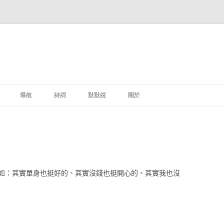
跳至主要內容
導航
詩詞
默默說
關於
港銀行
商
地銀行
比如：其實單身也挺好的、其實沒錢也挺開心的、其實我也沒
外銀行
付工具