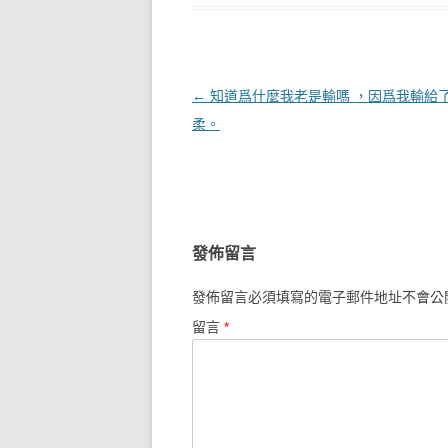
文章導覽
←
知道爲什麼我老是輸嗎 ，因爲我輸給
柔。
發佈留言
發佈留言必須填寫的電子郵件地址不會公
留言
*