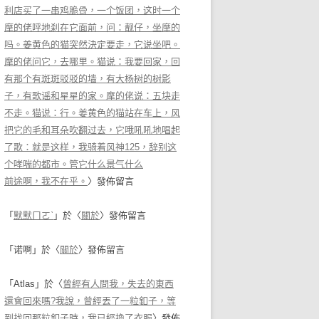
利店买了一串鸡脆骨，一个饭团，这时一个
摩的佬呼地刹在它面前，问：靓仔，坐摩的
吗。姜黄色的猫突然決定要走，它说坐吧。
摩的佬问它，去哪里。猫说：我要回家，回
有那个有斑斑驳驳的墙，有大杨树的树影
子，有歌谣和星星的家。摩的佬说：五块走
不走。猫说：行。姜黄色的猫站在车上，风
把它的毛和耳朵吹翻过去，它哦吼吼地唱起
了歌：就是这样，我骑着风神125，辞别这
个哮喘的都市。管它什么景气什么
前途啊，我不在乎。
〉發佈留言
「
默默ㄇㄛˋ
」於〈
關於
〉發佈留言
「
诺啊
」於〈
關於
〉發佈留言
「
Atlas
」於〈
曾經有人問我，失去的東西
還會回來嗎?我說，曾經丟了一粒釦子，等
到找回那粒釦子時，我已經換了衣服
〉發佈