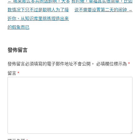
文章導覽
←
哪来那么多共同话题啊，大多
有时候，幸福其实很简单，比如
数情况下只不过是聪明人为了接
说不需要设置第二天的闹钟
→
近你、从知识库里挑拣捏造出来
的假象而已
發佈留言
發佈留言必須填寫的電子郵件地址不會公開。
必填欄位標示為
*
留言
*