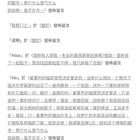
的都市。管它什么景气什么
前途啊，我不在乎。
〉發佈留言
「
默默ㄇㄛˋ
」於〈
關於
〉發佈留言
「
诺啊
」於〈
關於
〉發佈留言
「
Atlas
」於〈
曾經有人問我，失去的東西還會回來嗎?我說，曾經丟
了一粒釦子，等到找回那粒釦子時，我已經換了衣服
〉發佈留言
「
Aki
」於〈
姜黄色的猫是突然決定要走的，没有什么预兆，它那天下
班还在罗森便利店买了一串鸡脆骨，一个饭团，这时一个摩的佬呼地
刹在它面前，问：靓仔，坐摩的吗。姜黄色的猫突然決定要走，它说
坐吧。摩的佬问它，去哪里。猫说：我要回家，回有那个有斑斑驳驳
的墙，有大杨树的树影子，有歌谣和星星的家。摩的佬说：五块走不
走。猫说：行。姜黄色的猫站在车上，风把它的毛和耳朵吹翻过去，
它哦吼吼地唱起了歌：就是这样，我骑着风神125，辞别这个哮喘的都
市。管它什么景气什么
前途啊，我不在乎。
〉發佈留言