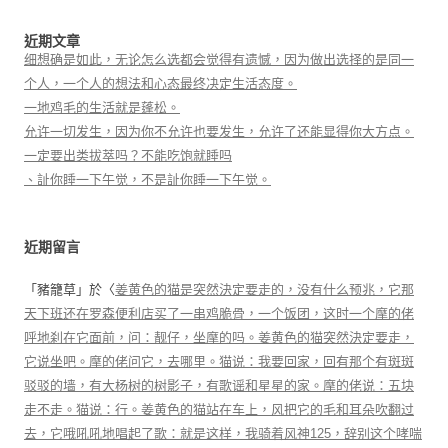
近期文章
细想确是如此，无论怎么选都会觉得有遗憾，因为做出选择的是同一
个人，一个人的想法和心态最终决定生活态度。
一地鸡毛的生活就是蓬松。
允许一切发生，因为你不允许也要发生，允许了还能显得你大方点。
一定要出类拔萃吗？不能吃饱就睡吗
、訨你睡一下午觉，不是訨你睡一下午觉。
近期留言
「
豬籠草
」於〈
姜黄色的猫是突然決定要走的，没有什么预兆，它那
天下班还在罗森便利店买了一串鸡脆骨，一个饭团，这时一个摩的佬
呼地刹在它面前，问：靓仔，坐摩的吗。姜黄色的猫突然決定要走，
它说坐吧。摩的佬问它，去哪里。猫说：我要回家，回有那个有斑斑
驳驳的墙，有大杨树的树影子，有歌谣和星星的家。摩的佬说：五块
走不走。猫说：行。姜黄色的猫站在车上，风把它的毛和耳朵吹翻过
去，它哦吼吼地唱起了歌：就是这样，我骑着风神125，辞别这个哮喘