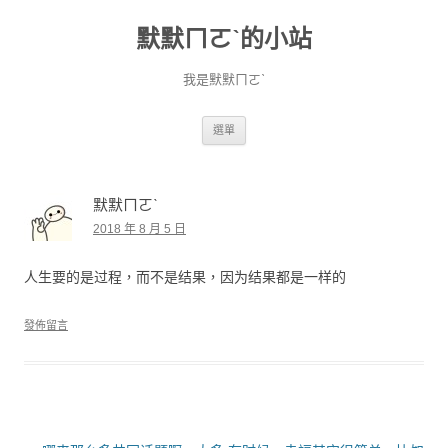
默默ㄇㄛˋ的小站
我是默默ㄇㄛˋ
跳至主要內容
選單
默默ㄇㄛˋ
2018 年 8 月 5 日
人生要的是过程，而不是结果，因为结果都是一样的
發佈留言