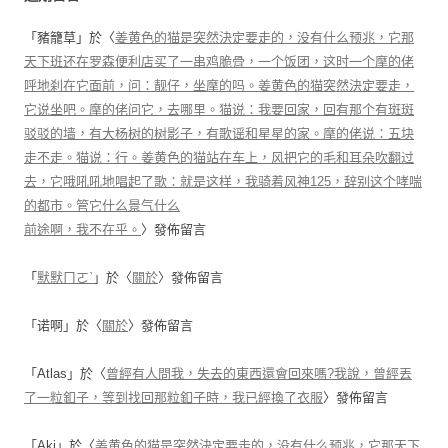
「
豬籠草
」於〈
姜黄色的猫是突然決定要走的，没有什么预兆，它那
天下班还在罗森便利店买了一串鸡脆骨，一个饭团，这时一个摩的佬
呼地刹在它面前，问：靓仔，坐摩的吗。姜黄色的猫突然決定要走，
它说坐吧。摩的佬问它，去哪里。猫说：我要回家，回有那个有斑斑
驳驳的墙，有大杨树的树影子，有歌谣和星星的家。摩的佬说：五块
走不走。猫说：行。姜黄色的猫站在车上，风把它的毛和耳朵吹翻过
去，它哦吼吼地唱起了歌：就是这样，我骑着风神125，辞别这个哮喘
的都市。管它什么景气什么
前途啊，我不在乎。
〉發佈留言
「
默默ㄇㄛˋ
」於〈
關於
〉發佈留言
「
诺啊
」於〈
關於
〉發佈留言
「
Atlas
」於〈
曾經有人問我，失去的東西還會回來嗎?我說，曾經丟
了一粒釦子，等到找回那粒釦子時，我已經換了衣服
〉發佈留言
「
Aki
」於〈
姜黄色的猫是突然決定要走的，没有什么预兆，它那天下