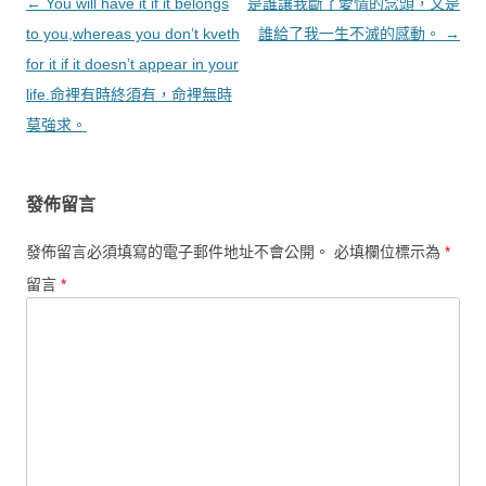
文章導覽
←
You will have it if it belongs
是誰讓我斷了愛情的念頭，又是
to you,whereas you don’t kveth
誰給了我一生不滅的感動。
→
for it if it doesn’t appear in your
life.命裡有時終須有，命裡無時
莫強求。
發佈留言
發佈留言必須填寫的電子郵件地址不會公開。
必填欄位標示為
*
留言
*