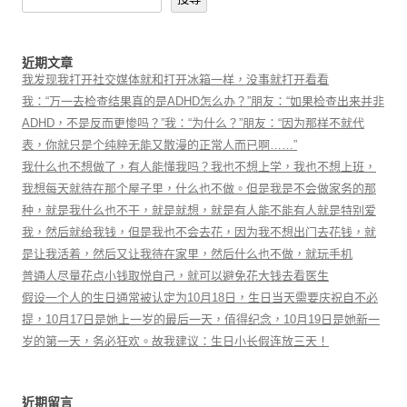
近期文章
我发现我打开社交媒体就和打开冰箱一样，没事就打开看看
我：“万一去检查结果真的是ADHD怎么办？”朋友：“如果检查出来并非
ADHD，不是反而更惨吗？”我：“为什么？”朋友：“因为那样不就代
表，你就只是个纯粹无能又散漫的正常人而已啊……”
我什么也不想做了，有人能懂我吗？我也不想上学，我也不想上班，
我想每天就待在那个屋子里，什么也不做。但是我是不会做家务的那
种，就是我什么也不干，就是就想，就是有人能不能有人就是特别爱
我，然后就给我钱，但是我也不会去花，因为我不想出门去花钱，就
是让我活着，然后又让我待在家里，然后什么也不做，就玩手机
普通人尽量花点小钱取悦自己，就可以避免花大钱去看医生
假设一个人的生日通常被认定为10月18日，生日当天需要庆祝自不必
提，10月17日是她上一岁的最后一天，值得纪念，10月19日是她新一
岁的第一天，务必狂欢。故我建议：生日小长假连放三天！
近期留言