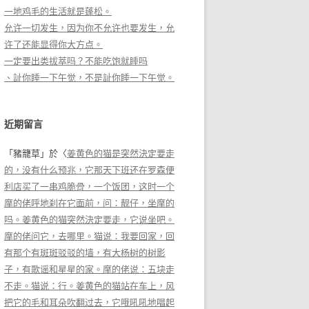
一地鸡毛的生活就是蓬松。
允许一切发生，因为你不允许也要发生，允
许了还能显得你大方点。
一定要出类拔萃吗？不能吃饱就睡吗
、訨你睡一下午觉，不是訨你睡一下午觉。
近期留言
「
豬籠草
」於〈
姜黄色的猫是突然決定要走
的，没有什么预兆，它那天下班还在罗森便
利店买了一串鸡脆骨，一个饭团，这时一个
摩的佬呼地刹在它面前，问：靓仔，坐摩的
吗。姜黄色的猫突然決定要走，它说坐吧。
摩的佬问它，去哪里。猫说：我要回家，回
有那个有斑斑驳驳的墙，有大杨树的树影
子，有歌谣和星星的家。摩的佬说：五块走
不走。猫说：行。姜黄色的猫站在车上，风
把它的毛和耳朵吹翻过去，它哦吼吼地唱起