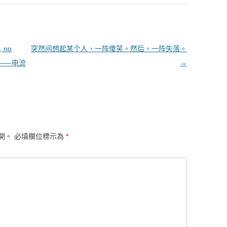
 no
突然间想起某个人，一阵傻笑。然后，一阵失落。
就是——电流
→
開。
必填欄位標示為
*