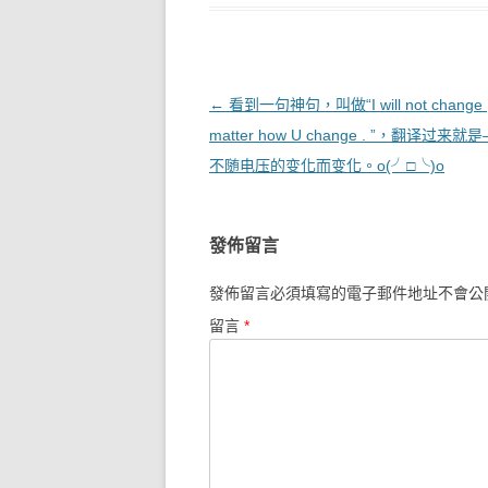
文章導覽
←
看到一句神句，叫做“I will not change ,
matter how U change . ”，翻译过来
不随电压的变化而变化。o(╯□╰)o
發佈留言
發佈留言必須填寫的電子郵件地址不會公
留言
*