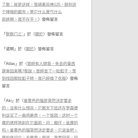
了歌：就是这样，我骑着风神125，辞别这
个哮喘的都市。管它什么景气什么
前途啊，我不在乎。
〉發佈留言
「
默默ㄇㄛˋ
」於〈
關於
〉發佈留言
「
诺啊
」於〈
關於
〉發佈留言
「
Atlas
」於〈
曾經有人問我，失去的東西
還會回來嗎?我說，曾經丟了一粒釦子，等
到找回那粒釦子時，我已經換了衣服
〉發佈
留言
「
Aki
」於〈
姜黄色的猫是突然決定要走
的，没有什么预兆，它那天下班还在罗森便
利店买了一串鸡脆骨，一个饭团，这时一个
摩的佬呼地刹在它面前，问：靓仔，坐摩的
吗。姜黄色的猫突然決定要走，它说坐吧。
摩的佬问它，去哪里。猫说：我要回家，回