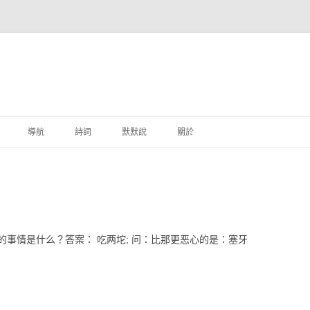
跳至主要內容
導航
詩詞
默默說
關於
港銀行
商
地銀行
事情是什么？答案： 吃两坨; 问：比那更恶心的是：塞牙
外銀行
付工具