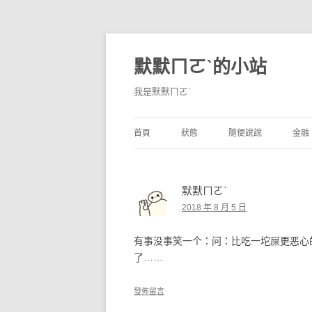
默默ㄇㄛˋ的小站
我是默默ㄇㄛˋ
首頁
狀態
隨便說說
金融
碎碎念
不算技巧
香
默默ㄇㄛˋ
獨白
券
2018 年 8 月 5 日
說說
內
有事没事笑一个：问：比吃一坨屎更恶心的
境
了……
支
發佈留言