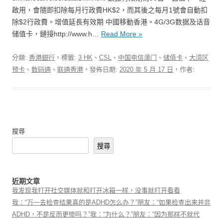
啟用，會隨即扣除每月行政費HK$2，而其後之每月1號會自動扣
除$2行政費。增值延長有效期 中國移動香港。4G/3G数据及话音
储值卡，鏈接http://www.h…
Read More »
分類:
香港銀行
，標籤:
3 HK
、
CSL
、
中国电信澳门
、
储值卡
、
大湾区
预卡
、
数码通
、
联通香港
，發佈日期:
2020 年 5 月 17 日
，作者:
搜尋
搜尋
近期文章
我发现我打开社交媒体就和打开冰箱一样，没事就打开看看
我：“万一去检查结果真的是ADHD怎么办？”朋友：“如果检查出来并非
ADHD，不是反而更惨吗？”我：“为什么？”朋友：“因为那样不就代