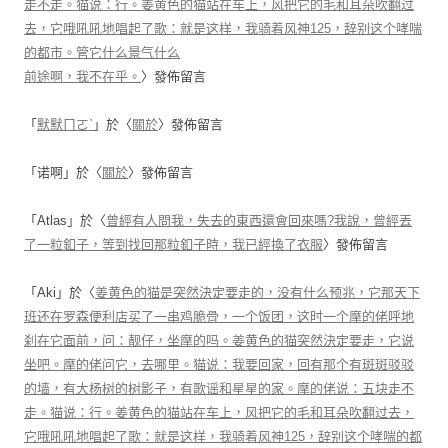
走不走。猫说：行。姜黄色的猫站在车上，风把它的毛和耳朵吹翻过
去，它哦吼吼地唱起了歌：就是这样，我骑着风神125，辞别这个哮喘
的都市。管它什么景气什么
前途啊，我不在乎。
〉發佈留言
「
默默ㄇㄛˋ
」於〈
關於
〉發佈留言
「
诺啊
」於〈
關於
〉發佈留言
「
Atlas
」於〈
曾經有人問我，失去的東西還會回來嗎?我說，曾經丟
了一粒釦子，等到找回那粒釦子時，我已經換了衣服
〉發佈留言
「
Aki
」於〈
姜黄色的猫是突然決定要走的，没有什么预兆，它那天下
班还在罗森便利店买了一串鸡脆骨，一个饭团，这时一个摩的佬呼地
刹在它面前，问：靓仔，坐摩的吗。姜黄色的猫突然決定要走，它说
坐吧。摩的佬问它，去哪里。猫说：我要回家，回有那个有斑斑驳驳
的墙，有大杨树的树影子，有歌谣和星星的家。摩的佬说：五块走不
走。猫说：行。姜黄色的猫站在车上，风把它的毛和耳朵吹翻过去，
它哦吼吼地唱起了歌：就是这样，我骑着风神125，辞别这个哮喘的都