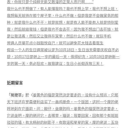
表，你就只是个纯粹无能又散漫的正常人而已啊……”
我什么也不想做了，有人能懂我吗？我也不想上学，我也不想上班，
我想每天就待在那个屋子里，什么也不做。但是我是不会做家务的那
种，就是我什么也不干，就是就想，就是有人能不能有人就是特别爱
我，然后就给我钱，但是我也不会去花，因为我不想出门去花钱，就
是让我活着，然后又让我待在家里，然后什么也不做，就玩手机
普通人尽量花点小钱取悦自己，就可以避免花大钱去看医生
假设一个人的生日通常被认定为10月18日，生日当天需要庆祝自不必
提，10月17日是她上一岁的最后一天，值得纪念，10月19日是她新一
岁的第一天，务必狂欢。故我建议：生日小长假连放三天！
近期留言
「
豬籠草
」於〈
姜黄色的猫是突然決定要走的，没有什么预兆，它那
天下班还在罗森便利店买了一串鸡脆骨，一个饭团，这时一个摩的佬
呼地刹在它面前，问：靓仔，坐摩的吗。姜黄色的猫突然決定要走，
它说坐吧。摩的佬问它，去哪里。猫说：我要回家，回有那个有斑斑
驳驳的墙，有大杨树的树影子，有歌谣和星星的家。摩的佬说：五块