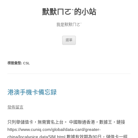
默默ㄇㄛˋ的小站
我是默默ㄇㄛˋ
跳至主要內容
選單
標籤彙整:
CSL
港澳手機卡備忘録
發佈留言
只列舉儲值卡，無需實名上台。 中國聯通香港，數據王，鏈接
https://www.cuniq.com/global/data-card/greater-
china/localvoice.dataSIM.html 數據有效期為90日，儲值卡一經