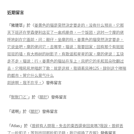
近期留言
「
豬籠草
」於〈
姜黄色的猫是突然決定要走的，没有什么预兆，它那
天下班还在罗森便利店买了一串鸡脆骨，一个饭团，这时一个摩的佬
呼地刹在它面前，问：靓仔，坐摩的吗。姜黄色的猫突然決定要走，
它说坐吧。摩的佬问它，去哪里。猫说：我要回家，回有那个有斑斑
驳驳的墙，有大杨树的树影子，有歌谣和星星的家。摩的佬说：五块
走不走。猫说：行。姜黄色的猫站在车上，风把它的毛和耳朵吹翻过
去，它哦吼吼地唱起了歌：就是这样，我骑着风神125，辞别这个哮喘
的都市。管它什么景气什么
前途啊，我不在乎。
〉發佈留言
「
默默ㄇㄛˋ
」於〈
關於
〉發佈留言
「
诺啊
」於〈
關於
〉發佈留言
「
Atlas
」於〈
曾經有人問我，失去的東西還會回來嗎?我說，曾經丟
了一粒釦子，等到找回那粒釦子時，我已經換了衣服
〉發佈留言