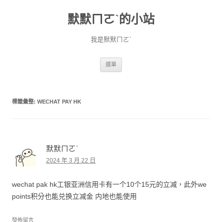
默默ㄇㄛˋ的小站
我是默默ㄇㄛˋ
跳至主要內容
選單
標籤彙整:
WECHAT PAY HK
默默ㄇㄛˋ
2024 年 3 月 22 日
wechat pak hk工银亚洲信用卡有一个10个15元的立减，此外we
points积分也能兑换立减金 内地也能使用
發佈留言