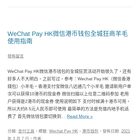
WeChat Pay HK微信港币钱包全城狂商羊毛
使用指南
發佈留言
WeChat Pay HK微信港币钱包的全城狂赏活动开始很久了，还有
好多人不大明白，之前写过，参考：Wechat Pay HK（微信香港
錢包）小羊毛。香港支付宝微信八达通几个小羊毛 邀请新用户单
次可以获得10港币的现金券 微信扫描以上任意二维码参加 老用
户获得是2港币的现金券 使用说明如下 支付时候满十港币可用，
所以大约8.5元人民币即可使用 最简单的方法是充值内地手机话
费了 首先微信钱包要切换到…
Read More »
分類:
支付工具
，標籤:
Wechat Pay HK
、
港币钱包
，發佈日期:
2021
年 3 月 7 日
，作者: