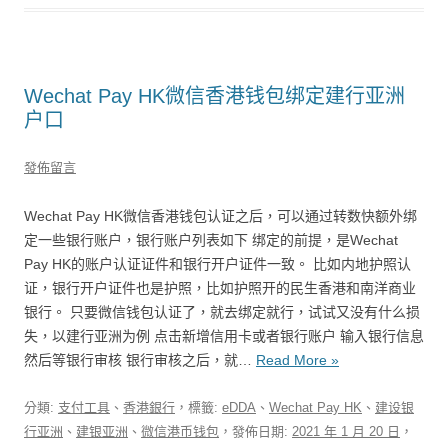
Wechat Pay HK微信香港钱包绑定建行亚洲
户口
發佈留言
Wechat Pay HK微信香港钱包认证之后，可以通过转数快额外绑
定一些银行账户，银行账户列表如下 绑定的前提，是Wechat
Pay HK的账户认证证件和银行开户证件一致。 比如内地护照认
证，银行开户证件也是护照，比如护照开的民生香港和南洋商业
银行。 只要微信钱包认证了，就去绑定就行，试试又没有什么损
失，以建行亚洲为例 点击新增信用卡或者银行账户 输入银行信息
然后等银行审核 银行审核之后，就…
Read More »
分類:
支付工具
、
香港銀行
，標籤:
eDDA
、
Wechat Pay HK
、
建设银
行亚洲
、
建银亚洲
、
微信港币钱包
，發佈日期:
2021 年 1 月 20 日
，