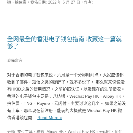
通
、
拍住赏
，發佈日期:
2022 年 6 月 27 日
，作者:
全网最全的香港电子钱包指南 收藏这一篇就
够了
發佈留言
对于香港的电子钱包来说，六月是一个分界时间点，大家应该都
收到了邮件，短信之类的提醒了，就不多说了。 那么就来说说没
有HKID之后的使用情况，之前护照认证，以及现在的注册情况。
香港的电子钱包主要是：八达通，Wechat Pay HK，Alipay HK，
拍住赏，TNG，Payme，云闪付。主要讨论这几个。 如果之前没
有上车，那么现在新注册，能玩的大概就是 Wechat Pay HK 微
信香港錢包開…
Read More »
分類:
支付工具
，標籤:
Alipay HK
、
Wechat Pay HK
、
云闪付
、
拍住