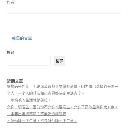
作者:
文章導覽
←
較舊的文章
搜尋
搜尋
近期文章
细想确是如此，无论怎么选都会觉得有遗憾，因为做出选择的是同一
个人，一个人的想法和心态最终决定生活态度。
一地鸡毛的生活就是蓬松。
允许一切发生，因为你不允许也要发生，允许了还能显得你大方点。
一定要出类拔萃吗？不能吃饱就睡吗
、訨你睡一下午觉，不是訨你睡一下午觉。