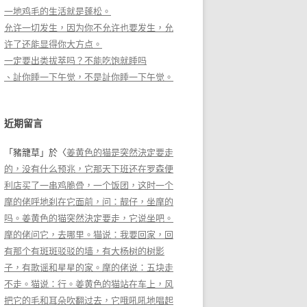
一地鸡毛的生活就是蓬松。
允许一切发生，因为你不允许也要发生，允
许了还能显得你大方点。
一定要出类拔萃吗？不能吃饱就睡吗
、訨你睡一下午觉，不是訨你睡一下午觉。
近期留言
「
豬籠草
」於〈
姜黄色的猫是突然決定要走
的，没有什么预兆，它那天下班还在罗森便
利店买了一串鸡脆骨，一个饭团，这时一个
摩的佬呼地刹在它面前，问：靓仔，坐摩的
吗。姜黄色的猫突然決定要走，它说坐吧。
摩的佬问它，去哪里。猫说：我要回家，回
有那个有斑斑驳驳的墙，有大杨树的树影
子，有歌谣和星星的家。摩的佬说：五块走
不走。猫说：行。姜黄色的猫站在车上，风
把它的毛和耳朵吹翻过去，它哦吼吼地唱起