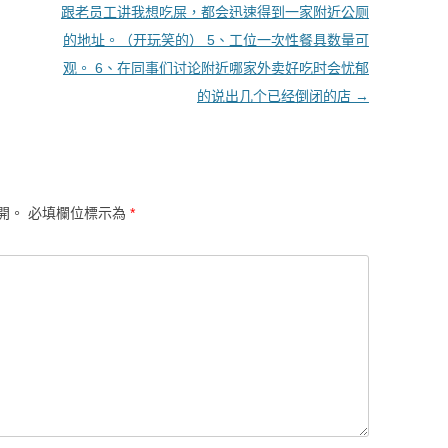
跟老员工讲我想吃屎，都会迅速得到一家附近公厕
的地址。（开玩笑的） 5、工位一次性餐具数量可
观。 6、在同事们讨论附近哪家外卖好吃时会忧郁
的说出几个已经倒闭的店
→
開。
必填欄位標示為
*