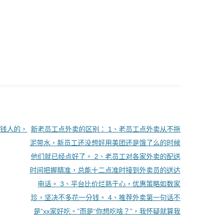
钱人的，
新老员工点外卖的区别： 1、老员工点外卖从不拖
泥带水，新员工还没想好用美团还是饿了么的时候
他们就已经点好了。 2、老员工对各家外卖的配送
时间把握精准，总能十二点准时接到外卖员的送达
电话。 3、平台比价烂熟于心，优惠策略如数家
珍，坚决不多花一分钱。 4、推荐外卖第一句话不
是“xx家好吃。”而是“你想吃啥？”，我怀疑就算我