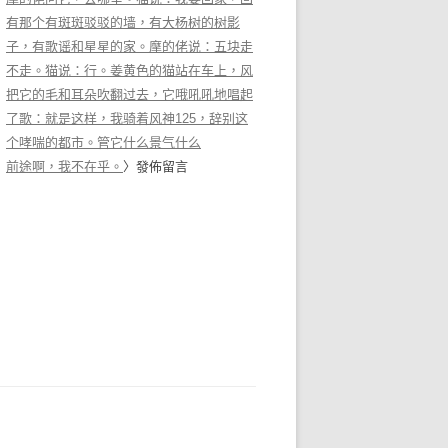
有那个有斑斑驳驳的墙，有大杨树的树影
子，有歌谣和星星的家。摩的佬说：五块走
不走。猫说：行。姜黄色的猫站在车上，风
把它的毛和耳朵吹翻过去，它哦吼吼地唱起
了歌：就是这样，我骑着风神125，辞别这
个哮喘的都市。管它什么景气什么
前途啊，我不在乎。
〉發佈留言