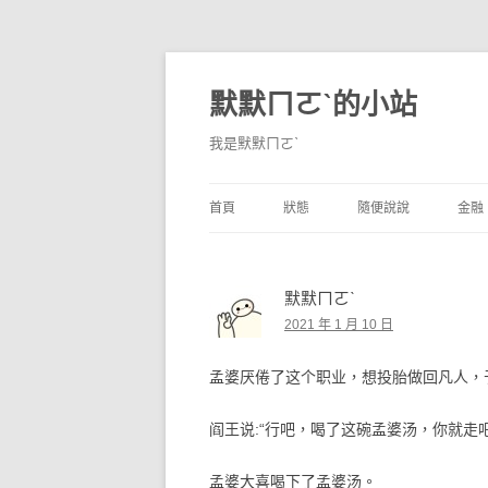
默默ㄇㄛˋ的小站
我是默默ㄇㄛˋ
首頁
狀態
隨便說說
金融
碎碎念
不算技巧
香
默默ㄇㄛˋ
獨白
券
2021 年 1 月 10 日
說說
內
孟婆厌倦了这个职业，想投胎做回凡人，
境
阎王说:“行吧，喝了这碗孟婆汤，你就走吧
支
孟婆大喜喝下了孟婆汤。