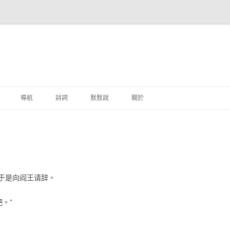
跳至主要內容
導航
詩詞
默默說
關於
港銀行
商
地銀行
于是向阎王请辞。
外銀行
。”
付工具