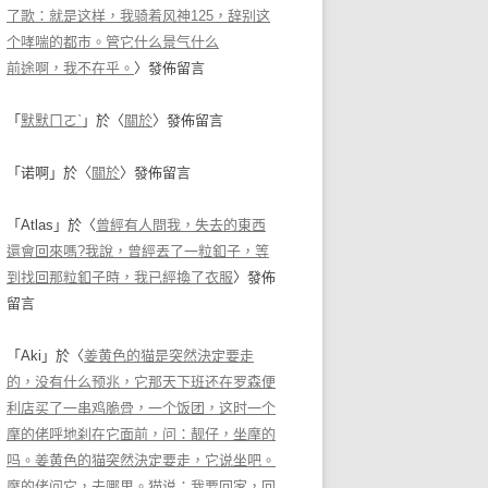
了歌：就是这样，我骑着风神125，辞别这
个哮喘的都市。管它什么景气什么
前途啊，我不在乎。
〉發佈留言
「
默默ㄇㄛˋ
」於〈
關於
〉發佈留言
「
诺啊
」於〈
關於
〉發佈留言
「
Atlas
」於〈
曾經有人問我，失去的東西
還會回來嗎?我說，曾經丟了一粒釦子，等
到找回那粒釦子時，我已經換了衣服
〉發佈
留言
「
Aki
」於〈
姜黄色的猫是突然決定要走
的，没有什么预兆，它那天下班还在罗森便
利店买了一串鸡脆骨，一个饭团，这时一个
摩的佬呼地刹在它面前，问：靓仔，坐摩的
吗。姜黄色的猫突然決定要走，它说坐吧。
摩的佬问它，去哪里。猫说：我要回家，回