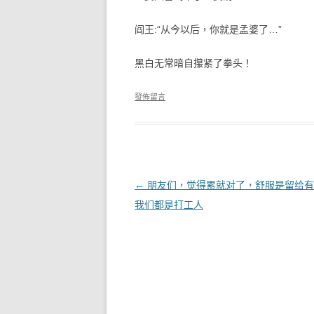
阎王:“从今以后，你就是孟婆了…”
黑白无常暗自攥紧了拳头！
發佈留言
文章導覽
←
朋友们，觉得累就对了，舒服是留给有
我们都是打工人