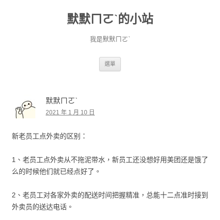
默默ㄇㄛˋ的小站
我是默默ㄇㄛˋ
跳至主要內容
選單
默默ㄇㄛˋ
2021 年 1 月 10 日
新老员工点外卖的区别：
1、老员工点外卖从不拖泥带水，新员工还没想好用美团还是饿了
么的时候他们就已经点好了。
2、老员工对各家外卖的配送时间把握精准，总能十二点准时接到
外卖员的送达电话。