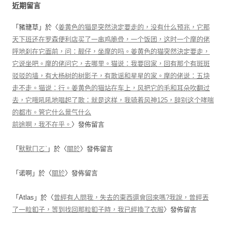
近期留言
「
豬籠草
」於〈
姜黄色的猫是突然決定要走的，没有什么预兆，它那
天下班还在罗森便利店买了一串鸡脆骨，一个饭团，这时一个摩的佬
呼地刹在它面前，问：靓仔，坐摩的吗。姜黄色的猫突然決定要走，
它说坐吧。摩的佬问它，去哪里。猫说：我要回家，回有那个有斑斑
驳驳的墙，有大杨树的树影子，有歌谣和星星的家。摩的佬说：五块
走不走。猫说：行。姜黄色的猫站在车上，风把它的毛和耳朵吹翻过
去，它哦吼吼地唱起了歌：就是这样，我骑着风神125，辞别这个哮喘
的都市。管它什么景气什么
前途啊，我不在乎。
〉發佈留言
「
默默ㄇㄛˋ
」於〈
關於
〉發佈留言
「
诺啊
」於〈
關於
〉發佈留言
「
Atlas
」於〈
曾經有人問我，失去的東西還會回來嗎?我說，曾經丟
了一粒釦子，等到找回那粒釦子時，我已經換了衣服
〉發佈留言