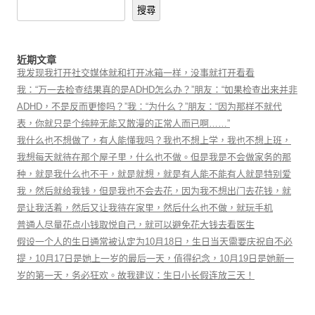
搜尋
近期文章
我发现我打开社交媒体就和打开冰箱一样，没事就打开看看
我：“万一去检查结果真的是ADHD怎么办？”朋友：“如果检查出来并非
ADHD，不是反而更惨吗？”我：“为什么？”朋友：“因为那样不就代
表，你就只是个纯粹无能又散漫的正常人而已啊……”
我什么也不想做了，有人能懂我吗？我也不想上学，我也不想上班，
我想每天就待在那个屋子里，什么也不做。但是我是不会做家务的那
种，就是我什么也不干，就是就想，就是有人能不能有人就是特别爱
我，然后就给我钱，但是我也不会去花，因为我不想出门去花钱，就
是让我活着，然后又让我待在家里，然后什么也不做，就玩手机
普通人尽量花点小钱取悦自己，就可以避免花大钱去看医生
假设一个人的生日通常被认定为10月18日，生日当天需要庆祝自不必
提，10月17日是她上一岁的最后一天，值得纪念，10月19日是她新一
岁的第一天，务必狂欢。故我建议：生日小长假连放三天！