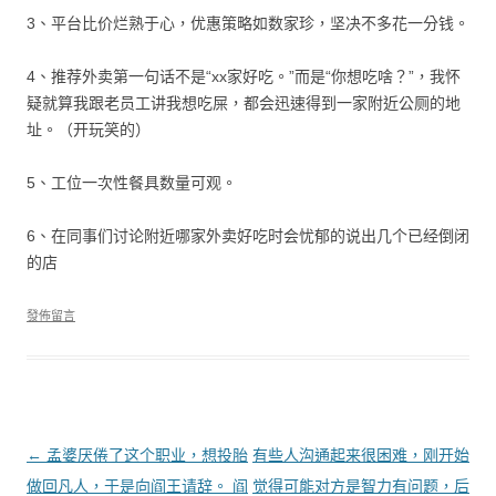
3、平台比价烂熟于心，优惠策略如数家珍，坚决不多花一分钱。
4、推荐外卖第一句话不是“xx家好吃。”而是“你想吃啥？”，我怀
疑就算我跟老员工讲我想吃屎，都会迅速得到一家附近公厕的地
址。（开玩笑的）
5、工位一次性餐具数量可观。
6、在同事们讨论附近哪家外卖好吃时会忧郁的说出几个已经倒闭
的店
發佈留言
文章導覽
←
孟婆厌倦了这个职业，想投胎
有些人沟通起来很困难，刚开始
做回凡人，于是向阎王请辞。 阎
觉得可能对方是智力有问题，后