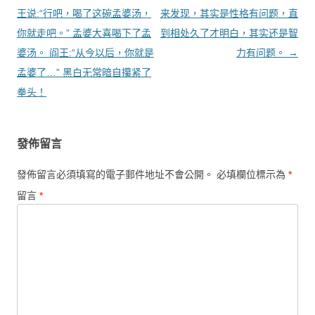
王说:“行吧，喝了这碗孟婆汤，
来发现，其实是性格有问题，直
你就走吧。” 孟婆大喜喝下了孟
到相处久了才明白，其实还是智
婆汤。 阎王:“从今以后，你就是
力有问题。
→
孟婆了…” 黑白无常暗自攥紧了
拳头！
發佈留言
發佈留言必須填寫的電子郵件地址不會公開。
必填欄位標示為
*
留言
*