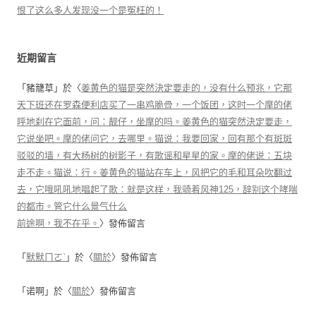
恨了这么多人发现没一个是冤枉的！
近期留言
「
豬籠草
」於〈
姜黄色的猫是突然決定要走的，没有什么预兆，它那
天下班还在罗森便利店买了一串鸡脆骨，一个饭团，这时一个摩的佬
呼地刹在它面前，问：靓仔，坐摩的吗。姜黄色的猫突然決定要走，
它说坐吧。摩的佬问它，去哪里。猫说：我要回家，回有那个有斑斑
驳驳的墙，有大杨树的树影子，有歌谣和星星的家。摩的佬说：五块
走不走。猫说：行。姜黄色的猫站在车上，风把它的毛和耳朵吹翻过
去，它哦吼吼地唱起了歌：就是这样，我骑着风神125，辞别这个哮喘
的都市。管它什么景气什么
前途啊，我不在乎。
〉發佈留言
「
默默ㄇㄛˋ
」於〈
關於
〉發佈留言
「
诺啊
」於〈
關於
〉發佈留言