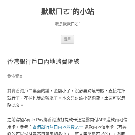
默默ㄇㄛˋ的小站
我是默默ㄇㄛˋ
跳至主要內容
選單
香港銀行戶口內地消費匯總
發佈留言
其實香港戶口裏面的錢，金額小了，沒必要跨境轉賬，直接花掉
就行了，花掉也等於轉賬了。本文只討論小額消費，土豪可以忽
略此文。
之前寫過Apple Pay綁香港渣打提款卡通過雲閃付APP還款內地信
用卡，參考：
香港銀行戶口內地消費之一
還款內地信用卡（有興
趣的可以試試最高單筆限額多少，一萬人民幣是可以的），有賬