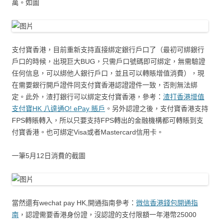
萬。如圖
支付寶香港，目前重新支持直接綁定銀行戶口了（最初可綁銀行
戶口的時候，出現巨大BUG，只需戶口號碼即可綁定，無需驗證
任何信息，可以綁他人銀行戶口，並且可以轉賬增值消費），現
在需要銀行開戶證件同支付寶香港認證證件一致，否則無法綁
定。此外，渣打銀行可以綁定支付寶香港，參考：
渣打香港增值
支付寶HK 八達通O! ePay 賬戶
。另外認證之後，支付寶香港支持
FPS轉賬轉入，所以只要支持FPS轉出的金融機構都可轉賬到支
付寶香港。也可綁定Visa或者Mastercard信用卡。
一筆5月12日消費的截圖
當然還有wechat pay HK,開通指南參考：
微信香港錢包開通指
南
，認證需要香港身份證，沒認證的支付限額一年港幣25000