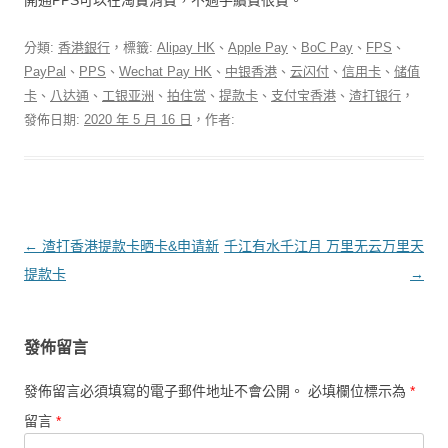
分類:
香港銀行
，標籤:
Alipay HK
、
Apple Pay
、
BoC Pay
、
FPS
、
PayPal
、
PPS
、
Wechat Pay HK
、
中银香港
、
云闪付
、
信用卡
、
储值
卡
、
八达通
、
工银亚洲
、
拍住赏
、
提款卡
、
支付宝香港
、
渣打银行
，
發佈日期:
2020 年 5 月 16 日
，作者:
文章導覽
←
渣打香港提款卡晒卡&申请新
千江有水千江月 万里无云万里天
提款卡
→
發佈留言
發佈留言必須填寫的電子郵件地址不會公開。
必填欄位標示為
*
留言
*