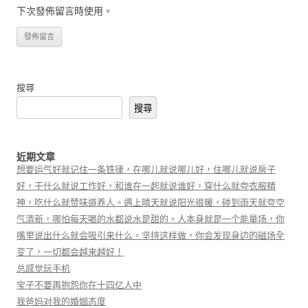
下次發佈留言時使用。
搜尋
搜尋
近期文章
想要运气好就记住一条铁律，在哪儿就说哪儿好，住哪儿就说房子
好，干什么就说工作好，和谁在一起就说谁好，穿什么就夸衣服精
神，吃什么就赞味道养人。遇上晴天就说阳光很暖，碰到雨天就夸空
气清新，哪怕每天喝的水都说水是甜的。人本身就是一个能量场，你
嘴里说出什么就会吸引来什么。坚持这样做，你会发现身边的磁场全
变了，一切都会越来越好！
总感觉玩手机
宝子不要再抱怨你在十四亿人中
我爸妈对我的婚姻态度