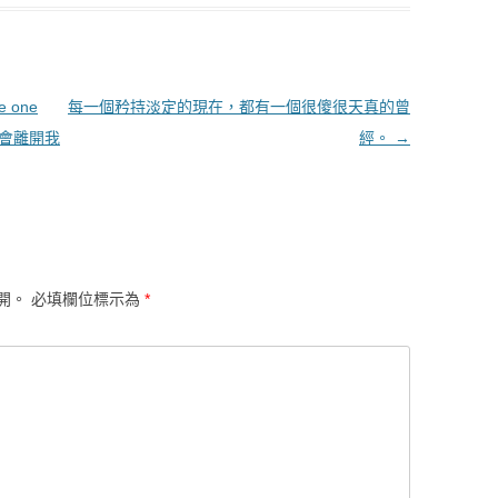
me one
每一個矜持淡定的現在，都有一個很傻很天真的曾
不會離開我
經。
→
開。
必填欄位標示為
*