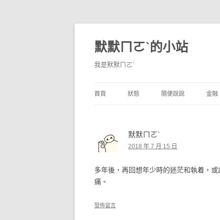
默默ㄇㄛˋ的小站
我是默默ㄇㄛˋ
首頁
狀態
隨便說說
金融
碎碎念
不算技巧
香
默默ㄇㄛˋ
獨白
券
2018 年 7 月 15 日
說說
內
多年後，再回想年少時的迷茫和執着，或
境
痛。
支
發佈留言