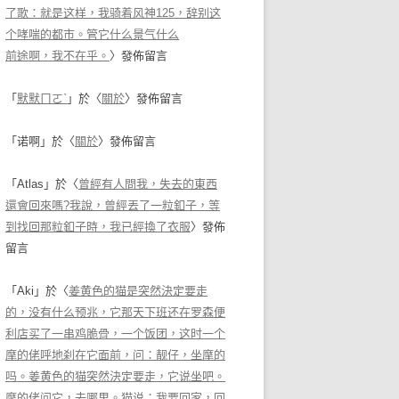
了歌：就是这样，我骑着风神125，辞别这
个哮喘的都市。管它什么景气什么
前途啊，我不在乎。
〉發佈留言
「
默默ㄇㄛˋ
」於〈
關於
〉發佈留言
「
诺啊
」於〈
關於
〉發佈留言
「
Atlas
」於〈
曾經有人問我，失去的東西
還會回來嗎?我說，曾經丟了一粒釦子，等
到找回那粒釦子時，我已經換了衣服
〉發佈
留言
「
Aki
」於〈
姜黄色的猫是突然決定要走
的，没有什么预兆，它那天下班还在罗森便
利店买了一串鸡脆骨，一个饭团，这时一个
摩的佬呼地刹在它面前，问：靓仔，坐摩的
吗。姜黄色的猫突然決定要走，它说坐吧。
摩的佬问它，去哪里。猫说：我要回家，回