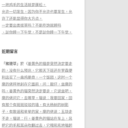
一地鸡毛的生活就是蓬松。
允许一切发生，因为你不允许也要发生，允
许了还能显得你大方点。
一定要出类拔萃吗？不能吃饱就睡吗
、訨你睡一下午觉，不是訨你睡一下午觉。
近期留言
「
豬籠草
」於〈
姜黄色的猫是突然決定要走
的，没有什么预兆，它那天下班还在罗森便
利店买了一串鸡脆骨，一个饭团，这时一个
摩的佬呼地刹在它面前，问：靓仔，坐摩的
吗。姜黄色的猫突然決定要走，它说坐吧。
摩的佬问它，去哪里。猫说：我要回家，回
有那个有斑斑驳驳的墙，有大杨树的树影
子，有歌谣和星星的家。摩的佬说：五块走
不走。猫说：行。姜黄色的猫站在车上，风
把它的毛和耳朵吹翻过去，它哦吼吼地唱起