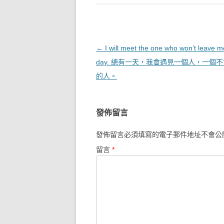
文章導覽
←
I will meet the one who won’t leave 
day. 總有一天，我會遇見一個人，一個
的人。
發佈留言
發佈留言必須填寫的電子郵件地址不會公
留言
*