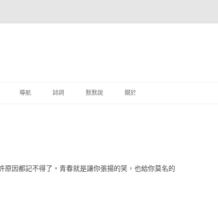
跳至主要內容
導航
詩詞
默默說
關於
港銀行
商
地銀行
許原因都記不得了。青春就是讓你張揚的笑，也給你莫名的
外銀行
付工具