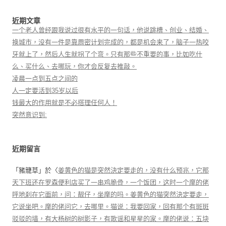
近期文章
一个老人曾经跟我说过很有水平的一句话，他说跳槽、创业、结婚、
换城市，没有一件是靠周密计划完成的，都是机会来了，脑子一热咬
牙就上了，然后人生就拐了个弯。只有那些不重要的事，比如吃什
么、买什么、去哪玩，你才会反复去推敲。
凌晨一点到五点之间的
人一定要活到35岁以后
钱最大的作用就是不必搭理任何人！
突然意识到:
近期留言
「
豬籠草
」於〈
姜黄色的猫是突然決定要走的，没有什么预兆，它那
天下班还在罗森便利店买了一串鸡脆骨，一个饭团，这时一个摩的佬
呼地刹在它面前，问：靓仔，坐摩的吗。姜黄色的猫突然決定要走，
它说坐吧。摩的佬问它，去哪里。猫说：我要回家，回有那个有斑斑
驳驳的墙，有大杨树的树影子，有歌谣和星星的家。摩的佬说：五块