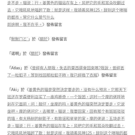
走不走。猫说：行。姜黄色的猫站在车上，风把它的毛和耳朵吹翻过
去，它哦吼吼地唱起了歌：就是这样，我骑着风神125，辞别这个哮喘
的都市。管它什么景气什么
前途啊，我不在乎。
〉發佈留言
「
默默ㄇㄛˋ
」於〈
關於
〉發佈留言
「
诺啊
」於〈
關於
〉發佈留言
「
Atlas
」於〈
曾經有人問我，失去的東西還會回來嗎?我說，曾經丟
了一粒釦子，等到找回那粒釦子時，我已經換了衣服
〉發佈留言
「
Aki
」於〈
姜黄色的猫是突然決定要走的，没有什么预兆，它那天下
班还在罗森便利店买了一串鸡脆骨，一个饭团，这时一个摩的佬呼地
刹在它面前，问：靓仔，坐摩的吗。姜黄色的猫突然決定要走，它说
坐吧。摩的佬问它，去哪里。猫说：我要回家，回有那个有斑斑驳驳
的墙，有大杨树的树影子，有歌谣和星星的家。摩的佬说：五块走不
走。猫说：行。姜黄色的猫站在车上，风把它的毛和耳朵吹翻过去，
它哦吼吼地唱起了歌：就是这样，我骑着风神125，辞别这个哮喘的都