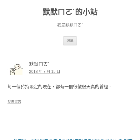
默默ㄇㄛˋ的小站
我是默默ㄇㄛˋ
跳至主要內容
選單
默默ㄇㄛˋ
2018 年 7 月 15 日
每一個矜持淡定的現在，都有一個很傻很天真的曾經。
發佈留言