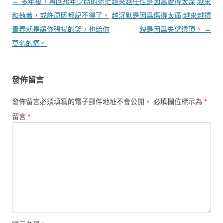
文章導覽
←
多年後，再回想年少時的迷茫
越來越任性是因爲愛得太深,越來
和執着，或許原因都記不得了。
越沉默是因爲傷得太痛,越來越禮
青春就是讓你張揚的笑，也給你
貌是因爲失望透頂。
→
莫名的痛。
發佈留言
發佈留言必須填寫的電子郵件地址不會公開。
必填欄位標示為
*
留言
*