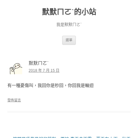
默默ㄇㄛˋ的小站
我是默默ㄇㄛˋ
跳至主要內容
選單
默默ㄇㄛˋ
2018 年 7 月 15 日
有一種憂傷叫，我回你是秒回，你回我是輪迴
發佈留言