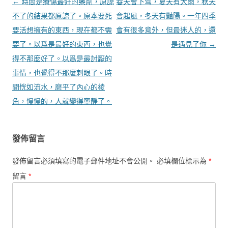
文章導覽
←
時間是療傷最好的藥劑，原諒
春天會下雪，夏天有大雨，秋天
不了的結果都原諒了。原本要死
會起風，冬天有豔陽。一年四季
要活想擁有的東西，現在都不需
會有很多意外，但最迷人的，還
要了。以爲是最好的東西，也覺
是遇見了你
→
得不那麼好了。以爲是最討厭的
事情，也覺得不那麼刺眼了。時
間恍如流水，磨平了內心的棱
角，慢慢的，人就變得寧靜了。
發佈留言
發佈留言必須填寫的電子郵件地址不會公開。
必填欄位標示為
*
留言
*