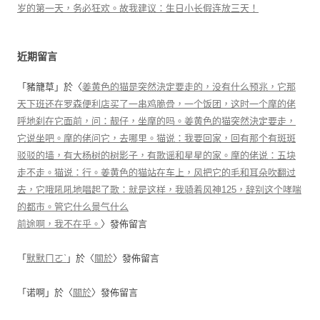
岁的第一天，务必狂欢。故我建议：生日小长假连放三天！
近期留言
「
豬籠草
」於〈
姜黄色的猫是突然決定要走的，没有什么预兆，它那
天下班还在罗森便利店买了一串鸡脆骨，一个饭团，这时一个摩的佬
呼地刹在它面前，问：靓仔，坐摩的吗。姜黄色的猫突然決定要走，
它说坐吧。摩的佬问它，去哪里。猫说：我要回家，回有那个有斑斑
驳驳的墙，有大杨树的树影子，有歌谣和星星的家。摩的佬说：五块
走不走。猫说：行。姜黄色的猫站在车上，风把它的毛和耳朵吹翻过
去，它哦吼吼地唱起了歌：就是这样，我骑着风神125，辞别这个哮喘
的都市。管它什么景气什么
前途啊，我不在乎。
〉發佈留言
「
默默ㄇㄛˋ
」於〈
關於
〉發佈留言
「
诺啊
」於〈
關於
〉發佈留言