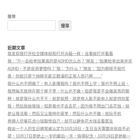
搜尋
搜尋
近期文章
我发现我打开社交媒体就和打开冰箱一样，没事就打开看看
我：“万一去检查结果真的是ADHD怎么办？”朋友：“如果检查出来并非
ADHD，不是反而更惨吗？”我：“为什么？”朋友：“因为那样不就代
表，你就只是个纯粹无能又散漫的正常人而已啊……”
我什么也不想做了，有人能懂我吗？我也不想上学，我也不想上班，
我想每天就待在那个屋子里，什么也不做。但是我是不会做家务的那
种，就是我什么也不干，就是就想，就是有人能不能有人就是特别爱
我，然后就给我钱，但是我也不会去花，因为我不想出门去花钱，就
是让我活着，然后又让我待在家里，然后什么也不做，就玩手机
普通人尽量花点小钱取悦自己，就可以避免花大钱去看医生
假设一个人的生日通常被认定为10月18日，生日当天需要庆祝自不必
提，10月17日是她上一岁的最后一天，值得纪念，10月19日是她新一