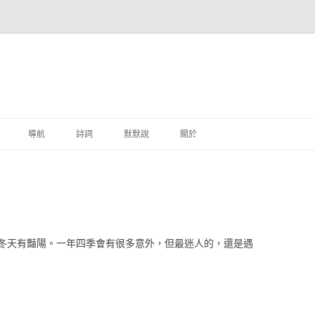
跳至主要內容
導航
詩詞
默默說
關於
港銀行
商
地銀行
冬天有豔陽。一年四季會有很多意外，但最迷人的，還是遇
外銀行
付工具