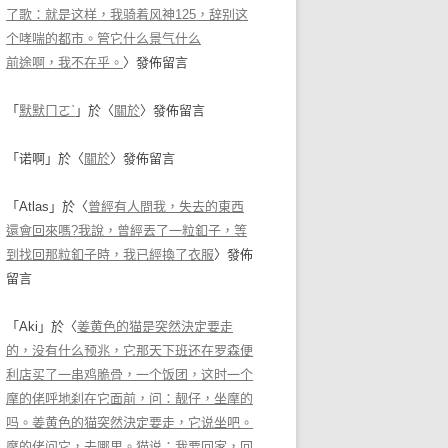
了歌：就是这样，我骑着风神125，辞别这
个哮喘的都市。管它什么景气什么
前途啊，我不在乎。
〉發佈留言
「
默默ㄇㄛˋ
」於〈
關於
〉發佈留言
「
诺啊
」於〈
關於
〉發佈留言
「
Atlas
」於〈
曾經有人問我，失去的東西
還會回來嗎?我說，曾經丟了一粒釦子，等
到找回那粒釦子時，我已經換了衣服
〉發佈
留言
「
Aki
」於〈
姜黄色的猫是突然決定要走
的，没有什么预兆，它那天下班还在罗森便
利店买了一串鸡脆骨，一个饭团，这时一个
摩的佬呼地刹在它面前，问：靓仔，坐摩的
吗。姜黄色的猫突然決定要走，它说坐吧。
摩的佬问它，去哪里。猫说：我要回家，回