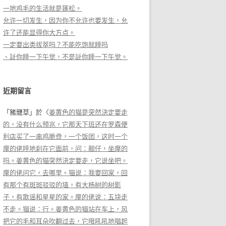
一地鸡毛的生活就是蓬松。
允许一切发生，因为你不允许也要发生，允
许了还能显得你大方点。
一定要出类拔萃吗？不能吃饱就睡吗
、訨你睡一下午觉，不是訨你睡一下午觉。
近期留言
「
豬籠草
」於〈
姜黄色的猫是突然決定要走
的，没有什么预兆，它那天下班还在罗森便
利店买了一串鸡脆骨，一个饭团，这时一个
摩的佬呼地刹在它面前，问：靓仔，坐摩的
吗。姜黄色的猫突然決定要走，它说坐吧。
摩的佬问它，去哪里。猫说：我要回家，回
有那个有斑斑驳驳的墙，有大杨树的树影
子，有歌谣和星星的家。摩的佬说：五块走
不走。猫说：行。姜黄色的猫站在车上，风
把它的毛和耳朵吹翻过去，它哦吼吼地唱起