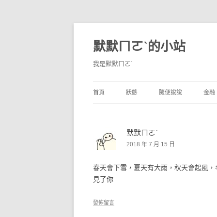
默默ㄇㄛˋ的小站
我是默默ㄇㄛˋ
首頁
狀態
隨便說說
金融
碎碎念
不算技巧
香
默默ㄇㄛˋ
獨白
券
2018 年 7 月 15 日
說說
內
春天會下雪，夏天有大雨，秋天會起風，
境
見了你
支
發佈留言