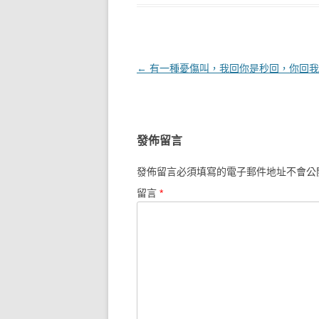
文章導覽
←
有一種憂傷叫，我回你是秒回，你回我
發佈留言
發佈留言必須填寫的電子郵件地址不會公
留言
*