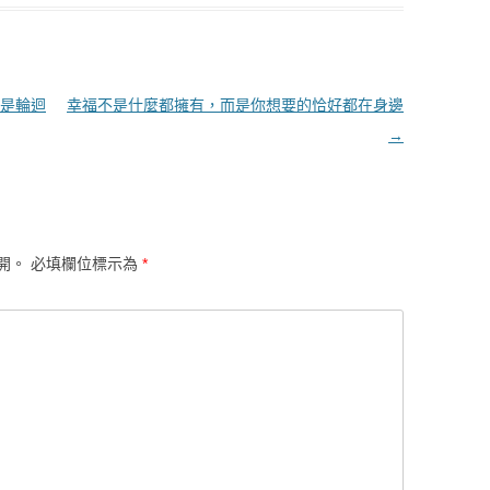
是輪迴
幸福不是什麼都擁有，而是你想要的恰好都在身邊
→
開。
必填欄位標示為
*