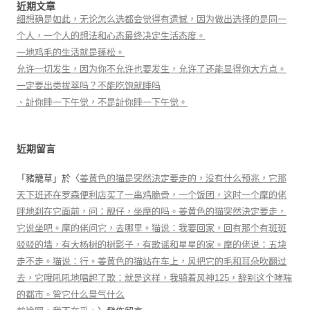
近期文章
细想确是如此，无论怎么选都会觉得有遗憾，因为做出选择的是同一
个人，一个人的想法和心态最终决定生活态度。
一地鸡毛的生活就是蓬松。
允许一切发生，因为你不允许也要发生，允许了还能显得你大方点。
一定要出类拔萃吗？不能吃饱就睡吗
、訨你睡一下午觉，不是訨你睡一下午觉。
近期留言
「
豬籠草
」於〈
姜黄色的猫是突然決定要走的，没有什么预兆，它那
天下班还在罗森便利店买了一串鸡脆骨，一个饭团，这时一个摩的佬
呼地刹在它面前，问：靓仔，坐摩的吗。姜黄色的猫突然決定要走，
它说坐吧。摩的佬问它，去哪里。猫说：我要回家，回有那个有斑斑
驳驳的墙，有大杨树的树影子，有歌谣和星星的家。摩的佬说：五块
走不走。猫说：行。姜黄色的猫站在车上，风把它的毛和耳朵吹翻过
去，它哦吼吼地唱起了歌：就是这样，我骑着风神125，辞别这个哮喘
的都市。管它什么景气什么