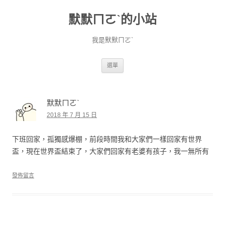
默默ㄇㄛˋ的小站
我是默默ㄇㄛˋ
跳至主要內容
選單
默默ㄇㄛˋ
2018 年 7 月 15 日
下班回家，孤獨感爆棚，前段時間我和大家們一樣回家有世界
盃，現在世界盃結束了，大家們回家有老婆有孩子，我一無所有
發佈留言