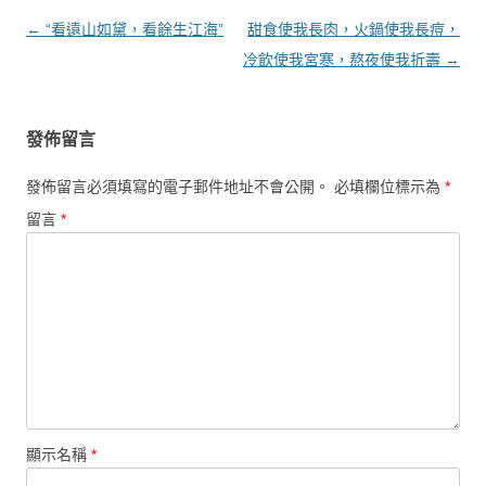
文章導覽
←
“看遠山如黛，看餘生江海”
甜食使我長肉，火鍋使我長痘，
冷飲使我宮寒，熬夜使我折壽
→
發佈留言
發佈留言必須填寫的電子郵件地址不會公開。
必填欄位標示為
*
留言
*
顯示名稱
*