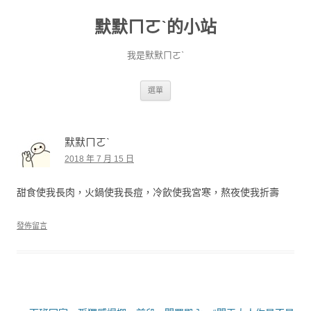
默默ㄇㄛˋ的小站
我是默默ㄇㄛˋ
跳至主要內容
選單
默默ㄇㄛˋ
2018 年 7 月 15 日
甜食使我長肉，火鍋使我長痘，冷飲使我宮寒，熬夜使我折壽
發佈留言