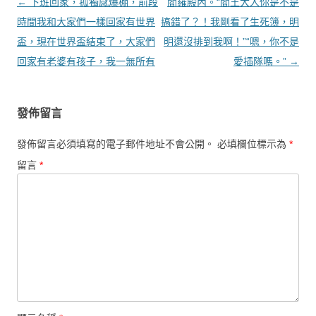
文章導覽
←
下班回家，孤獨感爆棚，前段
閻羅殿內。“閻王大人你是不是
時間我和大家們一樣回家有世界
搞錯了？！我剛看了生死簿，明
盃，現在世界盃結束了，大家們
明還沒排到我啊！”“嗯，你不是
回家有老婆有孩子，我一無所有
愛插隊嗎。”
→
發佈留言
發佈留言必須填寫的電子郵件地址不會公開。
必填欄位標示為
*
留言
*