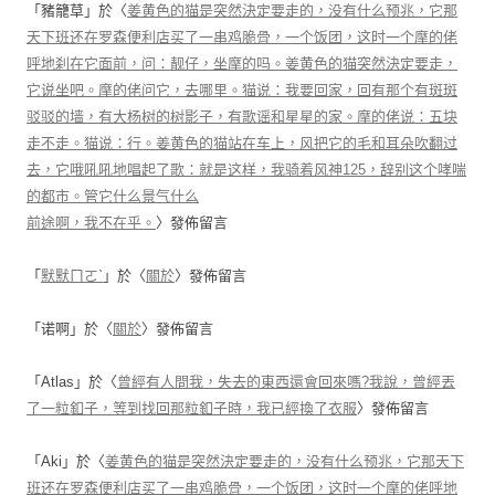
「
豬籠草
」於〈
姜黄色的猫是突然決定要走的，没有什么预兆，它那
天下班还在罗森便利店买了一串鸡脆骨，一个饭团，这时一个摩的佬
呼地刹在它面前，问：靓仔，坐摩的吗。姜黄色的猫突然決定要走，
它说坐吧。摩的佬问它，去哪里。猫说：我要回家，回有那个有斑斑
驳驳的墙，有大杨树的树影子，有歌谣和星星的家。摩的佬说：五块
走不走。猫说：行。姜黄色的猫站在车上，风把它的毛和耳朵吹翻过
去，它哦吼吼地唱起了歌：就是这样，我骑着风神125，辞别这个哮喘
的都市。管它什么景气什么
前途啊，我不在乎。
〉發佈留言
「
默默ㄇㄛˋ
」於〈
關於
〉發佈留言
「
诺啊
」於〈
關於
〉發佈留言
「
Atlas
」於〈
曾經有人問我，失去的東西還會回來嗎?我說，曾經丟
了一粒釦子，等到找回那粒釦子時，我已經換了衣服
〉發佈留言
「
Aki
」於〈
姜黄色的猫是突然決定要走的，没有什么预兆，它那天下
班还在罗森便利店买了一串鸡脆骨，一个饭团，这时一个摩的佬呼地