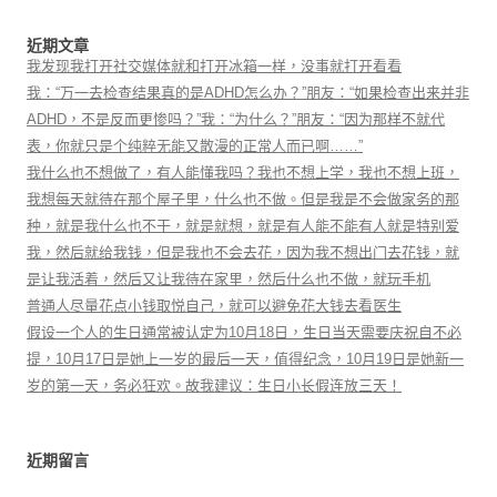
近期文章
我发现我打开社交媒体就和打开冰箱一样，没事就打开看看
我：“万一去检查结果真的是ADHD怎么办？”朋友：“如果检查出来并非
ADHD，不是反而更惨吗？”我：“为什么？”朋友：“因为那样不就代
表，你就只是个纯粹无能又散漫的正常人而已啊……”
我什么也不想做了，有人能懂我吗？我也不想上学，我也不想上班，
我想每天就待在那个屋子里，什么也不做。但是我是不会做家务的那
种，就是我什么也不干，就是就想，就是有人能不能有人就是特别爱
我，然后就给我钱，但是我也不会去花，因为我不想出门去花钱，就
是让我活着，然后又让我待在家里，然后什么也不做，就玩手机
普通人尽量花点小钱取悦自己，就可以避免花大钱去看医生
假设一个人的生日通常被认定为10月18日，生日当天需要庆祝自不必
提，10月17日是她上一岁的最后一天，值得纪念，10月19日是她新一
岁的第一天，务必狂欢。故我建议：生日小长假连放三天！
近期留言