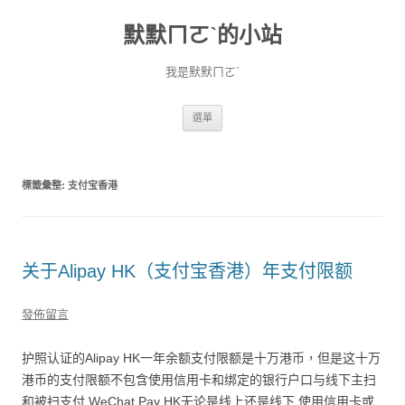
默默ㄇㄛˋ的小站
我是默默ㄇㄛˋ
跳至主要內容
選單
標籤彙整:
支付宝香港
关于Alipay HK（支付宝香港）年支付限额
發佈留言
护照认证的Alipay HK一年余额支付限额是十万港币，但是这十万
港币的支付限额不包含使用信用卡和绑定的银行户口与线下主扫
和被扫支付 WeChat Pay HK无论是线上还是线下 使用信用卡或