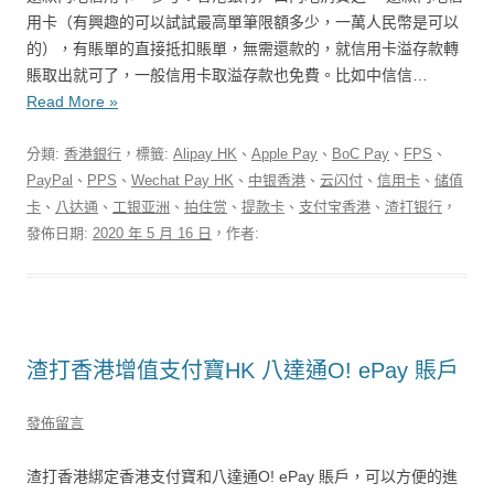
用卡（有興趣的可以試試最高單筆限額多少，一萬人民幣是可以
的），有賬單的直接抵扣賬單，無需還款的，就信用卡溢存款轉
賬取出就可了，一般信用卡取溢存款也免費。比如中信信…
Read More »
分類:
香港銀行
，標籤:
Alipay HK
、
Apple Pay
、
BoC Pay
、
FPS
、
PayPal
、
PPS
、
Wechat Pay HK
、
中银香港
、
云闪付
、
信用卡
、
储值
卡
、
八达通
、
工银亚洲
、
拍住赏
、
提款卡
、
支付宝香港
、
渣打银行
，
發佈日期:
2020 年 5 月 16 日
，作者:
渣打香港增值支付寶HK 八達通O! ePay 賬戶
發佈留言
渣打香港綁定香港支付寶和八達通O! ePay 賬戶，可以方便的進