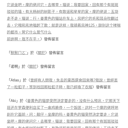
它说坐吧。摩的佬问它，去哪里。猫说：我要回家，回有那个有斑斑
驳驳的墙，有大杨树的树影子，有歌谣和星星的家。摩的佬说：五块
走不走。猫说：行。姜黄色的猫站在车上，风把它的毛和耳朵吹翻过
去，它哦吼吼地唱起了歌：就是这样，我骑着风神125，辞别这个哮喘
的都市。管它什么景气什么
前途啊，我不在乎。
〉發佈留言
「
默默ㄇㄛˋ
」於〈
關於
〉發佈留言
「
诺啊
」於〈
關於
〉發佈留言
「
Atlas
」於〈
曾經有人問我，失去的東西還會回來嗎?我說，曾經丟
了一粒釦子，等到找回那粒釦子時，我已經換了衣服
〉發佈留言
「
Aki
」於〈
姜黄色的猫是突然決定要走的，没有什么预兆，它那天下
班还在罗森便利店买了一串鸡脆骨，一个饭团，这时一个摩的佬呼地
刹在它面前，问：靓仔，坐摩的吗。姜黄色的猫突然決定要走，它说
坐吧。摩的佬问它，去哪里。猫说：我要回家，回有那个有斑斑驳驳