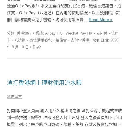
達通O！ePay賬戶 本文主要介紹支付寶香港，微信香港錢包，拍
住賞，O！ePay（八達通）在內地的使用情況。以上幾個賬戶註
冊目前均需要香港手機號，均可使用護照實…
Read More »
分類:
香港銀行
，標籤:
Alipay HK
、
Wechat Pay HK
、
云闪付
、
信用
卡
、
八达通
、
微信港币钱包
、
拍住赏
、
支付宝香港
，發佈日期:
2020
年 8 月 19 日
，作者:
渣打香港網上理財使用流水賬
發佈留言
打開網址登入頁面 輸入用戶名稱密碼之後 渣打香港手機程式會收
到一條推送，點擊批准即可登入網上理財 登入之後首頁如下 戶口
概覽，列出了賬戶的戶口號碼，幣種，餘額 存款及投資包含如下