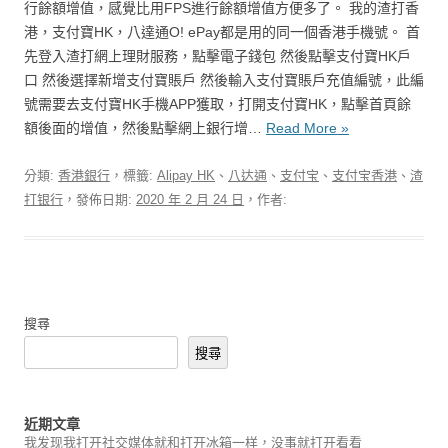
行餘額增值，感覺比用FPS進行餘額增值方便多了。 我的渣打香
港，支付寶HK，八達通O! ePay都是用的同一個香港手機號。 首
先登入渣打網上理財服務，點擊電子錢包 然後點擊支付寶HK戶
口 然後選擇新增支付寶賬戶 然後輸入支付寶賬戶充值編號，此編
號需要去支付寶HK手機APP獲取，打開支付寶HK，點擊首頁餘
額後面的增值，然後點擊網上銀行增…
Read More »
分類:
香港銀行
，標籤:
Alipay HK
、
八达通
、
支付宝
、
支付宝香港
、
渣
打银行
，發佈日期:
2020 年 2 月 24 日
，作者:
搜尋
搜尋
近期文章
我发现我打开社交媒体就和打开冰箱一样，没事就打开看看