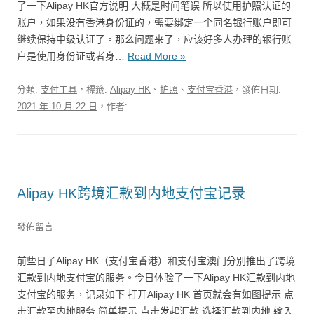
了一下Alipay HK官方说明 大概是时间笔误 所以使用护照认证的
账户，如果没有香港身份证的，需要绑定一个同名银行账户即可
继续保持中级认证了。那么问题来了，应该好多人办理的银行账
户是使用身份证或者身…
Read More »
分類:
支付工具
，標籤:
Alipay HK
、
护照
、
支付宝香港
，發佈日期:
2021 年 10 月 22 日
，作者:
Alipay HK跨境汇款到内地支付宝记录
發佈留言
前些日子Alipay HK（支付宝香港）和支付宝澳门分别推出了跨境
汇款到内地支付宝的服务。今日体验了一下Alipay HK汇款到内地
支付宝的服务，记录如下 打开Alipay HK 首页就会有如图提示 点
击汇款至内地服务 简单提示 点击发起汇款 选择汇款到内地 输入