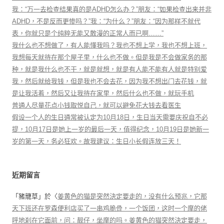
我：“万一去检查结果真的是ADHD怎么办？”朋友：“如果检查出来并非
ADHD，不是反而更惨吗？”我：“为什么？”朋友：“因为那样不就代
表，你就只是个纯粹无能又散漫的正常人而已啊……”
我什么也不想做了，有人能懂我吗？我也不想上学，我也不想上班，
我想每天就待在那个屋子里，什么也不做。但是我是不会做家务的那
种，就是我什么也不干，就是就想，就是有人能不能有人就是特别爱
我，然后就给我钱，但是我也不会去花，因为我不想出门去花钱，就
是让我活着，然后又让我待在家里，然后什么也不做，就玩手机
普通人尽量花点小钱取悦自己，就可以避免花大钱去看医生
假设一个人的生日通常被认定为10月18日，生日当天需要庆祝自不必
提，10月17日是她上一岁的最后一天，值得纪念，10月19日是她新一
岁的第一天，务必狂欢。故我建议：生日小长假连放三天！
近期留言
「
豬籠草
」於〈
姜黄色的猫是突然決定要走的，没有什么预兆，它那
天下班还在罗森便利店买了一串鸡脆骨，一个饭团，这时一个摩的佬
呼地刹在它面前，问：靓仔，坐摩的吗。姜黄色的猫突然決定要走，