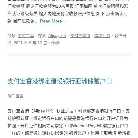
汇款金额 最少汇款金额为20人民币 汇率如图 单次汇款限额和账
户认证等级有关 输入内地支付宝收款账户信息 如下 点击确认汇
款 目前汇款免…
Read More »
分類:
支付工具
，標籤:
Alipay HK
、
支付宝香港
、
跨境汇款
，發佈日
期:
2021 年 9 月 16 日
，作者:
支付宝香港绑定建设银行亚洲储蓄户口
發佈留言
支付宝香港（Alipay HK）认证之后，可以绑定香港银行户口，支
持护照认证，绑定银行户口的前提是香港银行户口的开户证件为
护照，开户证件相同才可绑定，和Wechat Pay HK绑定银行户口
一样的，都是通过转数快绑定的 银行账户，信用卡那新增 新增银