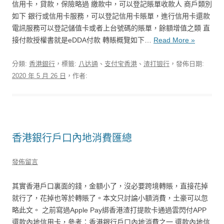
信用卡，貸款，保險略過 繳款中，可以登記賬單收款人 商戶類別
如下 銀行或信用卡服務，可以登記信用卡賬單，進行信用卡還款
電訊服務可以登記儲值卡或者上台號碼的賬單，餘額增值之類 直
接付款授權書就是eDDA付款 轉賬概覽如下…
Read More »
分類:
香港銀行
，標籤:
八达通
、
支付宝香港
、
渣打银行
，發佈日期:
2020 年 5 月 26 日
，作者:
香港銀行戶口內地消費匯總
發佈留言
其實香港戶口裏面的錢，金額小了，沒必要跨境轉賬，直接花掉
就行了，花掉也等於轉賬了。本文只討論小額消費，土豪可以忽
略此文。 之前寫過Apple Pay綁香港渣打提款卡通過雲閃付APP
還款內地信用卡，參考：香港銀行戶口內地消費之一 還款內地信